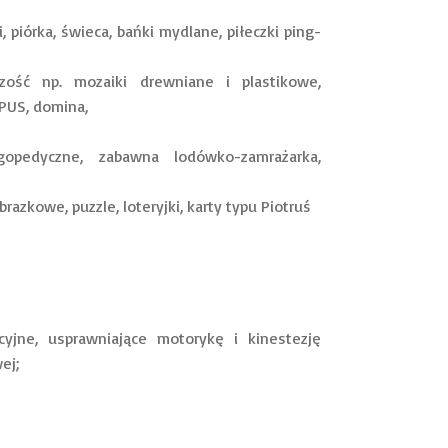
piórka, świeca, bańki mydlane, piłeczki ping-
czość np. mozaiki drewniane i plastikowe,
 PUS, domina,
ogopedyczne, zabawna lodówko-zamrażarka,
azkowe, puzzle, loteryjki, karty typu Piotruś
cyjne, usprawniające motorykę i kinestezję
owej;