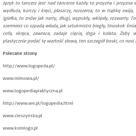
Język to tancerz jest nad tancerze każdy to przyzna i przyzna sz
wydłuża, kurczy i kręci, płaszczy, rozszerza, to w trąbkę zwija, r
igiełka, to znów jak narty, długi, wypukły, wklęsły, rozwarty.
szermierz co szpadą włada, jak sztukmistrz biegły, linoskok śm
cofa, skręca, zawraca, zadaje cięcia, drga i kołata. Żeby
plastycznie podać tę wartość słowa, ten szczegół boski, co nosi
Polecane strony
http://www.logopeda.pl/
www.mimowa.pl/
www.logopediapraktyczna.pl
http://www.we.pl/logopedia.html
www.cieszynska.pl
www.komlogo.pl