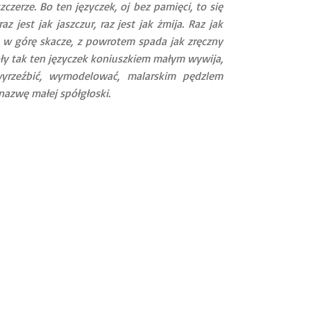
czerze. Bo ten języczek, oj bez pamięci, to się
az jest jak jaszczur, raz jest jak żmija. Raz jak
 To w górę skacze, z powrotem spada jak zręczny
iały tak ten języczek koniuszkiem małym wywija,
 wyrzeźbić, wymodelować, malarskim pędzlem
 nazwę małej spółgłoski.