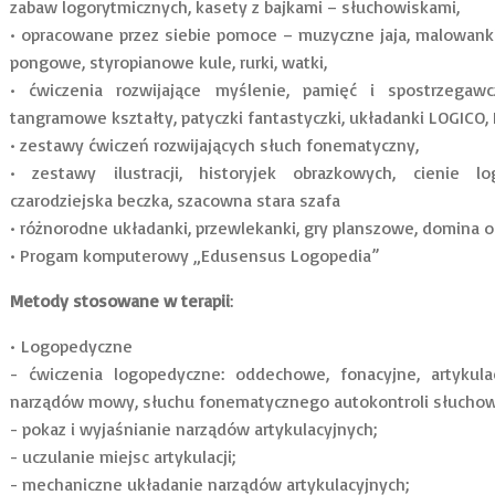
zabaw logorytmicznych, kasety z bajkami – słuchowiskami,
• opracowane przez siebie pomoce – muzyczne jaja, malowanki, 
pongowe, styropianowe kule, rurki, watki,
• ćwiczenia rozwijające myślenie, pamięć i spostrzegaw
tangramowe kształty, patyczki fantastyczki, układanki LOGICO,
• zestawy ćwiczeń rozwijających słuch fonematyczny,
• zestawy ilustracji, historyjek obrazkowych, cienie l
czarodziejska beczka, szacowna stara szafa
• różnorodne układanki, przewlekanki, gry planszowe, domina obr
• Progam komputerowy „Edusensus Logopedia”
Metody stosowane w terapii
:
• Logopedyczne
- ćwiczenia logopedyczne: oddechowe, fonacyjne, artykula
narządów mowy, słuchu fonematycznego autokontroli słuch
- pokaz i wyjaśnianie narządów artykulacyjnych;
- uczulanie miejsc artykulacji;
- mechaniczne układanie narządów artykulacyjnych;