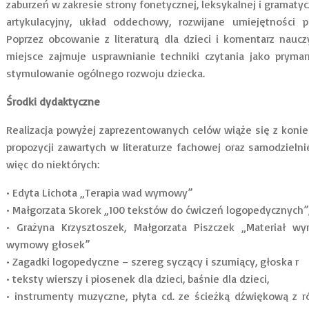
zaburzeń w zakresie strony fonetycznej, leksykalnej i gramaty
artykulacyjny, układ oddechowy, rozwijane umiejętności p
Poprzez obcowanie z literaturą dla dzieci i komentarz nau
miejsce zajmuje usprawnianie techniki czytania jako pryma
stymulowanie ogólnego rozwoju dziecka.
Środki dydaktyczne
Realizacja powyżej zaprezentowanych celów wiąże się z koni
propozycji zawartych w literaturze fachowej oraz samodzielni
więc do niektórych:
• Edyta Lichota „Terapia wad wymowy”
• Małgorzata Skorek „100 tekstów do ćwiczeń logopedycznych”
• Grażyna Krzysztoszek, Małgorzata Piszczek „Materiał w
wymowy głosek”
• Zagadki logopedyczne – szereg syczący i szumiący, głoska r
• teksty wierszy i piosenek dla dzieci, baśnie dla dzieci,
• instrumenty muzyczne, płyta cd. ze ścieżką dźwiękową z r