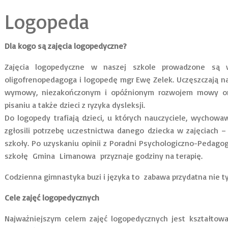
Logopeda
Dla kogo są zajęcia logopedyczne?
Zajęcia logopedyczne w naszej szkole prowadzone są 
oligofrenopedagoga i logopedę mgr Ewę Zelek. Uczęszczają n
wymowy, niezakończonym i opóźnionym rozwojem mowy ora
pisaniu a także dzieci z ryzyka dysleksji.
Do logopedy trafiają dzieci, u których nauczyciele, wychowa
zgłosili potrzebę uczestnictwa danego dziecka w zajęciach –
szkoły. Po uzyskaniu opinii z Poradni Psychologiczno-Pedag
szkołę Gmina Limanowa przyznaje godziny na terapię.
Codzienna gimnastyka buzi i języka to zabawa przydatna nie t
Cele zajęć logopedycznych
Najważniejszym celem zajęć logopedycznych jest kształtow