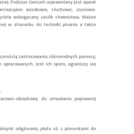
cznej. Podczas ćwiczeń usprawniany jest aparat
ercepcyjne: wzrokowe, słuchowe, czuciowe.
czyciela wzbogacany zasób słownictwa. Ważne
rnej w stosunku do techniki pisania a także
ecznością zastosowania różnorodnych pomocy,
e opracowanych. Jest ich sporo, ograniczę się
,
yrazowo-obrazkowy do utrwalania poprawnej
óżnymi odgłosami, płyta cd. z piosenkami do