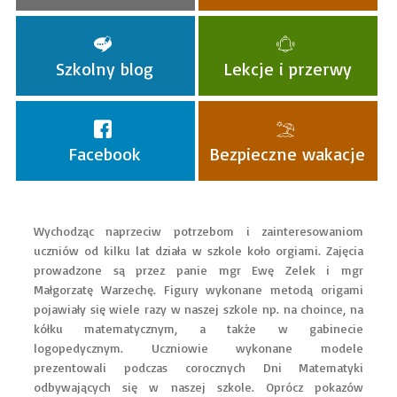
Szkolny blog
Lekcje i przerwy
Facebook
Bezpieczne wakacje
Wychodząc naprzeciw potrzebom i zainteresowaniom
uczniów od kilku lat działa w szkole koło orgiami. Zajęcia
prowadzone są przez panie mgr Ewę Zelek i mgr
Małgorzatę Warzechę. Figury wykonane metodą origami
pojawiały się wiele razy w naszej szkole np. na choince, na
kółku matematycznym, a także w gabinecie
logopedycznym. Uczniowie wykonane modele
prezentowali podczas corocznych Dni Matematyki
odbywających się w naszej szkole. Oprócz pokazów