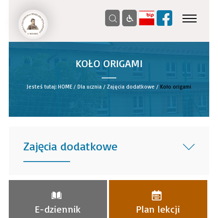
KOŁO ORIGAMI
__
Jesteś tutaj:
HOME
/
Dla ucznia
/
Zajęcia dodatkowe
/
Koło origami
Zajęcia dodatkowe
______
E-dziennik
Plan lekcji