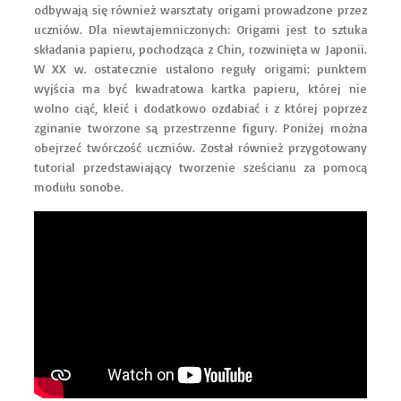
odbywają się również warsztaty origami prowadzone przez
uczniów. Dla niewtajemniczonych: Origami jest to sztuka
składania papieru, pochodząca z Chin, rozwinięta w Japonii.
W XX w. ostatecznie ustalono reguły origami: punktem
wyjścia ma być kwadratowa kartka papieru, której nie
wolno ciąć, kleić i dodatkowo ozdabiać i z której poprzez
zginanie tworzone są przestrzenne figury. Poniżej można
obejrzeć twórczość uczniów. Został również przygotowany
tutorial przedstawiający tworzenie sześcianu za pomocą
modułu sonobe.