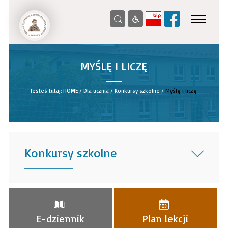
MYŚLĘ I LICZĘ
__
Jesteś tutaj:
HOME
/
Dla ucznia
/
Konkursy szkolne
/
Myślę i liczę
Konkursy szkolne
______
E-dziennik
Plan lekcji