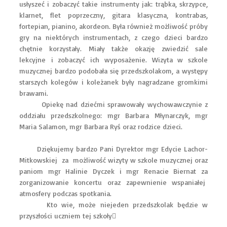
usłyszeć i zobaczyć takie instrumenty jak: trąbka, skrzypce,
klarnet, flet poprzeczny, gitara klasyczna, kontrabas,
fortepian, pianino, akordeon. Była również możliwość próby
gry na niektórych instrumentach, z czego dzieci bardzo
chętnie korzystały. Miały także okazję zwiedzić sale
lekcyjne i zobaczyć ich wyposażenie. Wizyta w szkole
muzycznej bardzo podobała się przedszkolakom, a występy
starszych kolegów i koleżanek były nagradzane gromkimi
brawami.
Opiekę nad dziećmi sprawowały wychowawczynie z
oddziału przedszkolnego: mgr Barbara Młynarczyk, mgr
Maria Salamon, mgr Barbara Ryś oraz rodzice dzieci.
Dziękujemy bardzo Pani Dyrektor mgr Edycie Lachor-
Mitkowskiej za możliwość wizyty w szkole muzycznej oraz
paniom mgr Halinie Dyczek i mgr Renacie Biernat za
zorganizowanie koncertu oraz zapewnienie wspaniałej
atmosfery podczas spotkania.
Kto wie, może niejeden przedszkolak będzie w
przyszłości uczniem tej szkoły