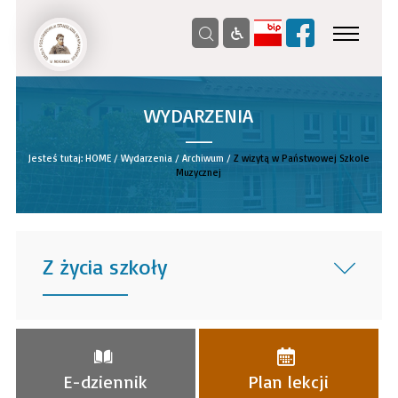
WYDARZENIA
__
Jesteś tutaj:
HOME
/
Wydarzenia
/
Archiwum
/
Z wizytą w Państwowej Szkole
Muzycznej
Z życia szkoły
______
E-dziennik
Plan lekcji