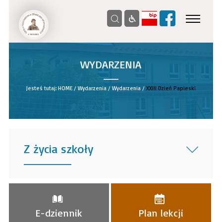
WYDARZENIA
__
Jesteś tutaj:
HOME
/
Wydarzenia
/
Wydarzenia
/
XXIII Dzień Papieski
Z życia szkoły
______
E-dziennik
Plan lekcji