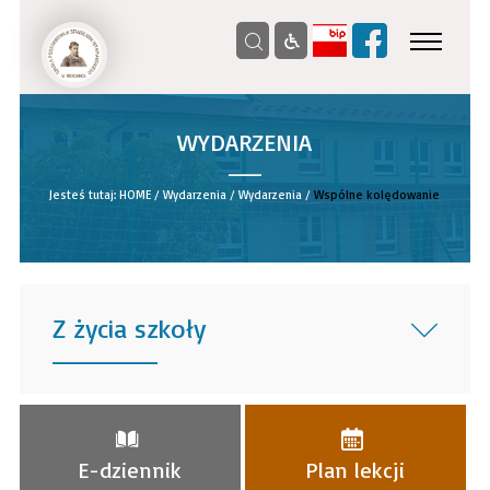
WYDARZENIA
__
Jesteś tutaj:
HOME
/
Wydarzenia
/
Wydarzenia
/
Wspólne kolędowanie
Z życia szkoły
______
E-dziennik
Plan lekcji