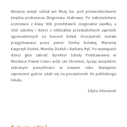
Wszyscy wzięli udział we Mszy św. pod przewodnictwem
księdza proboszcza Zbigniewa Stabrawy. Po nabożeństwie
uczniowie z klasy VIIb przedstawili oryginalne jasełka, a
chór szkolny i dzieci z oddziałów przedszkolnych zaprosili
zgromadzonych na koncert kolęd. Uroczystość została
przygotowana przez panie: Emilię Kolawę, Marzenę
Kasprzyk Dudek, Monikę Dudek i Barbarę Ryś. Po występach
dzieci głos zabrali: dyrektor Szkoły Podstawowej w
Mordarce Paweł Ciuła i wójt Jan Skrzekut, życząc wszystkim
zebranym pomyślności w nowym roku. Następnie
zaproszeni goście udali się na poczęstunek do pobliskiego
lokalu.
Edyta Odziomek