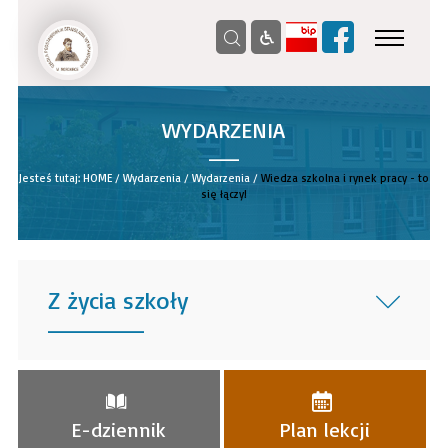
WYDARZENIA
__
Jesteś tutaj:
HOME
/
Wydarzenia
/
Wydarzenia
/
Wiedza szkolna i rynek pracy - to
się łączy!
Z życia szkoły
______
E-dziennik
Plan lekcji