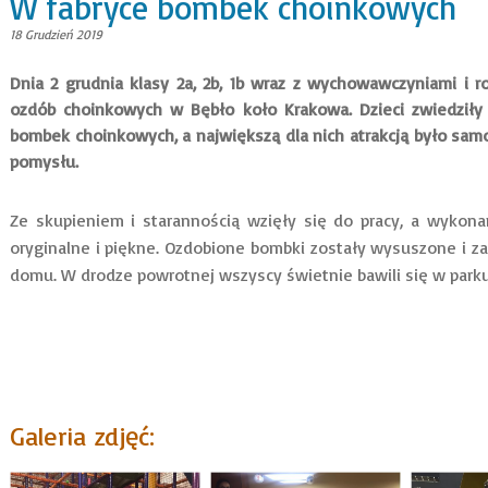
W fabryce bombek choinkowych
18 Grudzień 2019
Dnia 2 grudnia klasy 2a, 2b, 1b wraz z wychowawczyniami i r
ozdób choinkowych w Bębło koło Krakowa. Dzieci zwiedziły 
bombek choinkowych, a największą dla nich atrakcją było sa
pomysłu.
Ze skupieniem i starannością wzięły się do pracy, a wykon
oryginalne i piękne. Ozdobione bombki zostały wysuszone i za
domu. W drodze powrotnej wszyscy świetnie bawili się w parku
Galeria zdjęć: