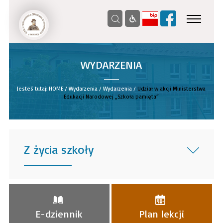
WYDARZENIA
__
Jesteś tutaj:
HOME
/
Wydarzenia
/
Wydarzenia
/
Udział w akcji Ministerstwa
Edukacji Narodowej „Szkoła pamięta”
Z życia szkoły
______
E-dziennik
Plan lekcji