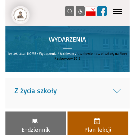
WYDARZENIA
__
Jesteś tutaj:
HOME
/
Wydarzenia
/
Archiwum
/
Uczniowie naszej szkoły na Nocy
Naukowców 2013
Z życia szkoły
______
E-dziennik
Plan lekcji