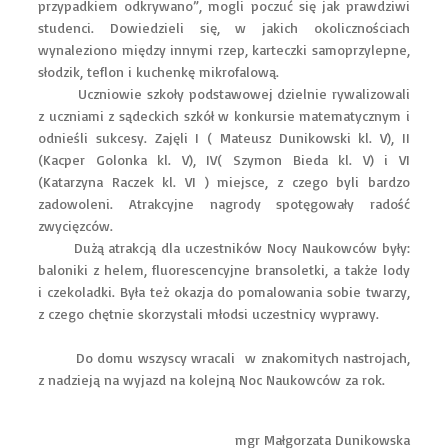
przypadkiem odkrywano”, mogli poczuć się jak prawdziwi
studenci. Dowiedzieli się, w jakich okolicznościach
wynaleziono między innymi rzep, karteczki samoprzylepne,
słodzik, teflon i kuchenkę mikrofalową.
Uczniowie szkoły podstawowej dzielnie rywalizowali
z uczniami z sądeckich szkół w konkursie matematycznym i
odnieśli sukcesy. Zajęli I ( Mateusz Dunikowski kl. V), II
(Kacper Golonka kl. V), IV( Szymon Bieda kl. V) i VI
(Katarzyna Raczek kl. VI ) miejsce, z czego byli bardzo
zadowoleni. Atrakcyjne nagrody spotęgowały radość
zwycięzców.
Dużą atrakcją dla uczestników Nocy Naukowców były:
baloniki z helem, fluorescencyjne bransoletki, a także lody
i czekoladki. Była też okazja do pomalowania sobie twarzy,
z czego chętnie skorzystali młodsi uczestnicy wyprawy.
Do domu wszyscy wracali w znakomitych nastrojach,
z nadzieją na wyjazd na kolejną Noc Naukowców za rok.
mgr Małgorzata Dunikowska