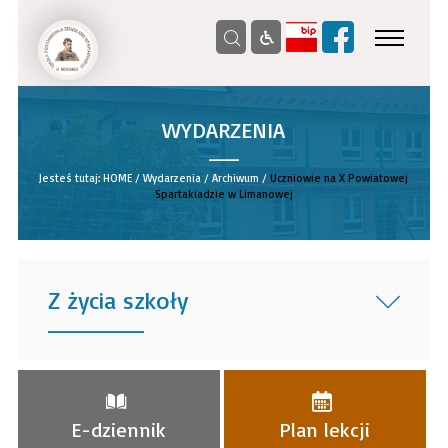
WYDARZENIA
__
Jesteś tutaj:
HOME
/
Wydarzenia
/
Archiwum
/
Uczniowie na X Powiatowej
Spartakiadzie w Limanowej
Z życia szkoły
______
E-dziennik
Plan lekcji