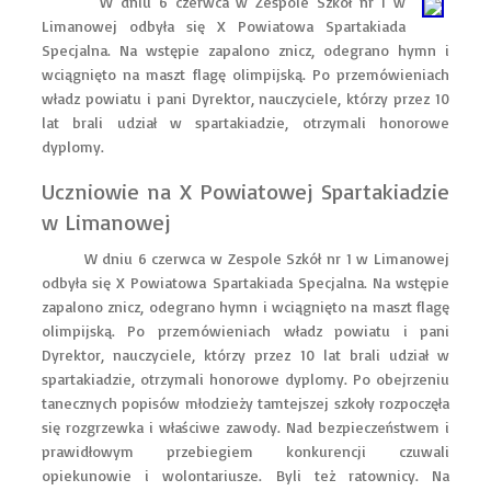
W dniu 6 czerwca w Zespole Szkół nr 1 w
Limanowej odbyła się X Powiatowa Spartakiada
Specjalna. Na wstępie zapalono znicz, odegrano hymn i
wciągnięto na maszt flagę olimpijską. Po przemówieniach
władz powiatu i pani Dyrektor, nauczyciele, którzy przez 10
lat brali udział w spartakiadzie, otrzymali honorowe
dyplomy.
Uczniowie na X Powiatowej Spartakiadzie
w Limanowej
W dniu 6 czerwca w Zespole Szkół nr 1 w Limanowej
odbyła się X Powiatowa Spartakiada Specjalna. Na wstępie
zapalono znicz, odegrano hymn i wciągnięto na maszt flagę
olimpijską. Po przemówieniach władz powiatu i pani
Dyrektor, nauczyciele, którzy przez 10 lat brali udział w
spartakiadzie, otrzymali honorowe dyplomy. Po obejrzeniu
tanecznych popisów młodzieży tamtejszej szkoły rozpoczęła
się rozgrzewka i właściwe zawody. Nad bezpieczeństwem i
prawidłowym przebiegiem konkurencji czuwali
opiekunowie i wolontariusze. Byli też ratownicy. Na