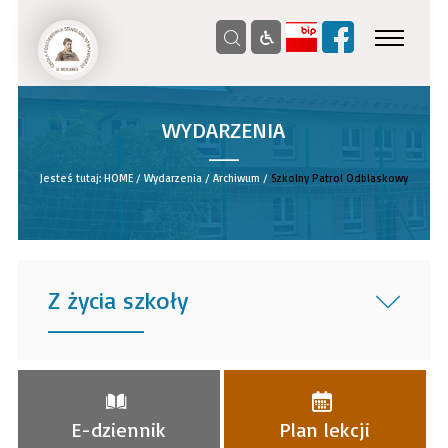
WYDARZENIA
__
Jesteś tutaj:
HOME
/
Wydarzenia
/
Archiwum
/
Szkolny Patrol Odblaskowy
Z życia szkoły
______
E-dziennik
Plan lekcji