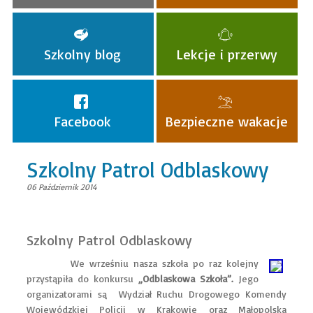
Szkolny blog
Lekcje i przerwy
Facebook
Bezpieczne wakacje
Szkolny Patrol Odblaskowy
06 Październik 2014
Szkolny Patrol Odblaskowy
We wrześniu nasza szkoła po raz kolejny
przystąpiła do konkursu
„Odblaskowa Szkoła”.
Jego
organizatorami są Wydział Ruchu Drogowego Komendy
Wojewódzkiej Policji w Krakowie oraz Małopolska