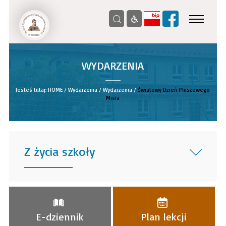
WYDARZENIA
__
Jesteś tutaj:
HOME
/
Wydarzenia
/
Wydarzenia
/
Światowy Dzień Pluszowego
Misia
Z życia szkoły
______
E-dziennik
Plan lekcji