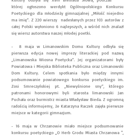
której ogłoszono werdykt Ogólnopolskiego Konkursu
Poetyckiego dla młodzieży gimnazjalnej „Miłość niejedno
ma imię”. Z 220 wierszy nadesłanych przez 103 autorów z
całej Polski wyłoniono 6 najlepszych, a wśród nich znalazł
się wiersz autorstwa naszej młodej poetki.
• 8 maja w Limanowskim Domu Kultury odbyła się
pierwsza edycja nowej imprezy literackiej pod nazwą
„Limanowska Wiosna Poetycka”. Jej organizatorami były
Powiatowa i Miejska Biblioteka Publiczna oraz Limanowski
Dom Kultury. Celem spotkania było między innymi
podsumowanie powiatowego konkursu poetyckiego im.
Zosi Smreczyńskiej pt. „Niewyśnione sny”, którego
patronami honorowymi byli starosta limanowski Jan
Puchała oraz burmistrz miasta Władysław Bieda. Z ogromną
radością informujemy, że Katarzyna Raczek zajęła pierwsze
miejsce w kategorii gimnazjum.
• 16 maja w Chrzanowie miało miejsce podsumowanie
konkursu poetyckiego „O Herb Grodu Miasta Chrzanowa ",