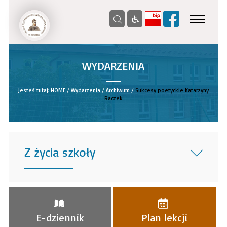
WYDARZENIA
__
Jesteś tutaj:
HOME
/
Wydarzenia
/
Archiwum
/
Sukcesy poetyckie Katarzyny
Raczek
Z życia szkoły
______
E-dziennik
Plan lekcji