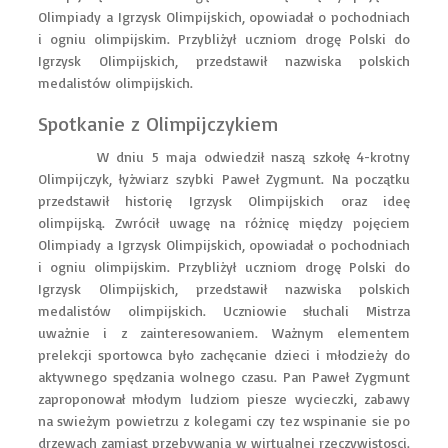
Olimpiady a Igrzysk Olimpijskich, opowiadał o pochodniach
i ogniu olimpijskim. Przybliżył uczniom drogę Polski do
Igrzysk Olimpijskich, przedstawił nazwiska polskich
medalistów olimpijskich.
Spotkanie z Olimpijczykiem
W dniu 5 maja odwiedził naszą szkołę 4-krotny
Olimpijczyk, łyżwiarz szybki Paweł Zygmunt. Na początku
przedstawił historię Igrzysk Olimpijskich oraz ideę
olimpijską. Zwrócił uwagę na różnicę między pojęciem
Olimpiady a Igrzysk Olimpijskich, opowiadał o pochodniach
i ogniu olimpijskim. Przybliżył uczniom drogę Polski do
Igrzysk Olimpijskich, przedstawił nazwiska polskich
medalistów olimpijskich. Uczniowie słuchali Mistrza
uważnie i z zainteresowaniem. Ważnym elementem
prelekcji sportowca było zachęcanie dzieci i młodzieży do
aktywnego spędzania wolnego czasu. Pan Paweł Zygmunt
zaproponował młodym ludziom piesze wycieczki, zabawy
na swieżym powietrzu z kolegami czy tez wspinanie sie po
drzewach zamiast przebywania w wirtualnej rzeczywistosci.