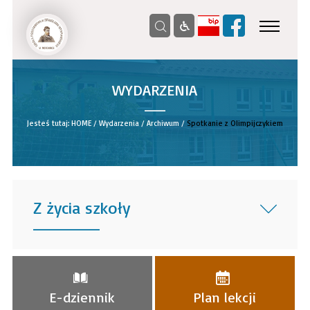
WYDARZENIA
__
Jesteś tutaj:
HOME
/
Wydarzenia
/
Archiwum
/
Spotkanie z Olimpijczykiem
Z życia szkoły
______
E-dziennik
Plan lekcji