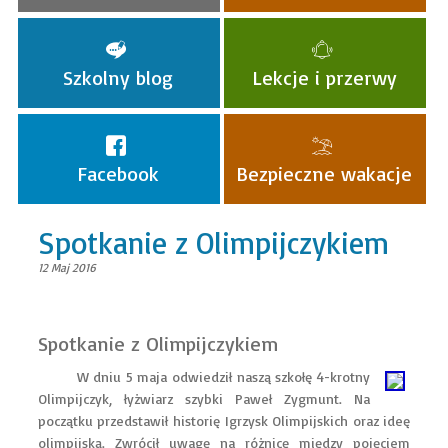
Szkolny blog
Lekcje i przerwy
Facebook
Bezpieczne wakacje
Spotkanie z Olimpijczykiem
12 Maj 2016
Spotkanie z Olimpijczykiem
W dniu 5 maja odwiedził naszą szkołę 4-krotny
Olimpijczyk, łyżwiarz szybki Paweł Zygmunt. Na
początku przedstawił historię Igrzysk Olimpijskich oraz ideę
olimpijską. Zwrócił uwagę na różnicę między pojęciem