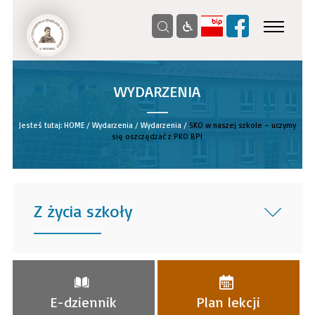
WYDARZENIA
__
Jesteś tutaj:
HOME
/
Wydarzenia
/
Wydarzenia
/
SKO w naszej szkole – uczymy
się oszczędzać z PKO BP!
Z życia szkoły
______
E-dziennik
Plan lekcji