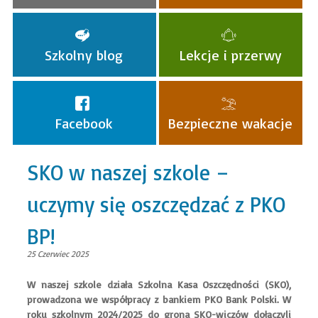
Szkolny blog
Lekcje i przerwy
Facebook
Bezpieczne wakacje
SKO w naszej szkole –
uczymy się oszczędzać z PKO
BP!
25 Czerwiec 2025
W naszej szkole działa Szkolna Kasa Oszczędności (SKO),
prowadzona we współpracy z bankiem PKO Bank Polski. W
roku szkolnym 2024/2025 do grona SKO-wiczów dołączyli