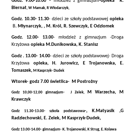
Godz. 9.00-10.00
– młodzież z gimnazjum
-opieka
K.
Biernat
, W Mamak, R Włodarczyk,
Godz. 10.30- 11.30
- dzieci ze szkoły podstawowej
opieka
B
. Młynarczyk, , M. Król, R. Szewczyk, E Odziomek
Godz. 12.00- 13.00
- młodzież z gimnazjum -Droga
Krzyżowa
opieka M.Dunikowska, K. Stanisz
Godz . 13.00- 14.00
- dzieci ze szkoły podstawowej- Droga
Krzyżowa
opieka, H. Jurowicz, E Trojanowska, E.
Tomaszek,
M Kasprzyk- Dudek
Wtorek- godz 7.00 świetlica-
M Postrożny
M Warzecha, M
Godz 10,00-12,00 gimnazjum-
J Zelek,
Krawczyk
-, K.Matyasik ,G
Godz 11.30-13.00- szkoła podstawowa
Radziechowski, E. Zelek, M Kasprzyk-Dudek,
Godz 13.00-14.00- gimnazjum- K. Trojanowski, K Strug, E. Kolawa