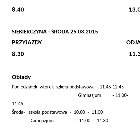
8.40
13.
SIEKIERCZYNA - ŚRODA 25 03.2015
PRZYJAZDY
ODJ
8.30
11.
Obiady
Poniedziałek- wtorek
szkoła podstawowa – 11.45-12.45
Gimnazjum
- 11.00-
11.45
Środa-
szkoła podstawowa
-
10.00
-
11.00
Gimnazjum
-
11.00
-
11.30