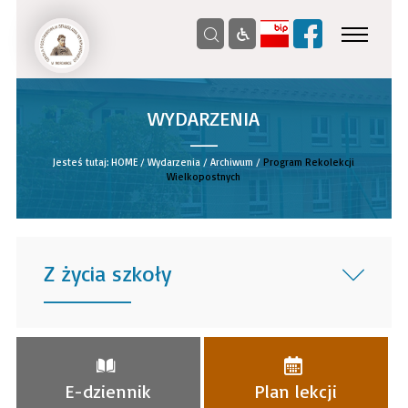
WYDARZENIA
__
Jesteś tutaj:
HOME
/
Wydarzenia
/
Archiwum
/
Program Rekolekcji
Wielkopostnych
Z życia szkoły
______
E-dziennik
Plan lekcji