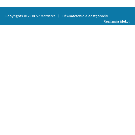
Copyrights © 2018 SP Mordarka |
Oświadczenie o dostępności
Realizacja
idel.pl