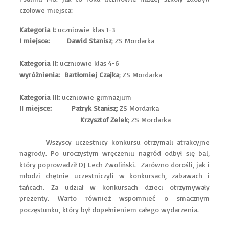
czołowe miejsca:
Kategoria I:
uczniowie klas 1-3
I miejsce: Dawid Stanisz
; ZS Mordarka
Kategoria II:
uczniowie klas 4-6
wyróżnienia: Bartłomiej Czajka
; ZS Mordarka
Kategoria III:
uczniowie gimnazjum
II miejsce: Patryk Stanisz;
ZS Mordarka
Krzysztof Zelek
; ZS Mordarka
Wszyscy uczestnicy konkursu otrzymali atrakcyjne
nagrody. Po uroczystym wręczeniu nagród odbył się bal,
który poprowadził DJ Lech Zwoliński. Zarówno dorośli, jak i
młodzi chętnie uczestniczyli w konkursach, zabawach i
tańcach. Za udział w konkursach dzieci otrzymywały
prezenty. Warto również wspomnieć o smacznym
poczęstunku, który był dopełnieniem całego wydarzenia.