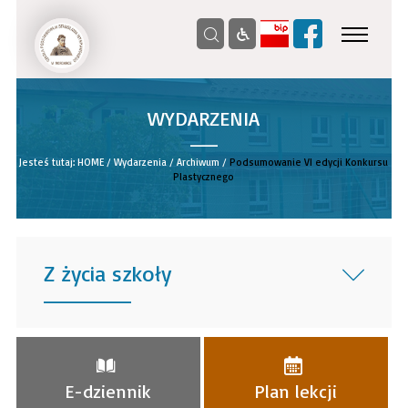
WYDARZENIA
__
Jesteś tutaj:
HOME
/
Wydarzenia
/
Archiwum
/
Podsumowanie VI edycji Konkursu
Plastycznego
Z życia szkoły
______
E-dziennik
Plan lekcji