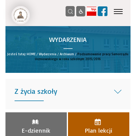
WYDARZENIA
__
Jesteś tutaj:
HOME
/
Wydarzenia
/
Archiwum
/
Podsumowanie pracy Samorządu
Uczniowskiego w roku szkolnym 2015/2016
Z życia szkoły
______
E-dziennik
Plan lekcji