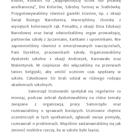
Kobiet, Konkurs na „Najpiękniejszy stroik lub pisankę
wielkanocną”, Dni Kolorów, Szkolny Turniej w Siatkówkę.
Przygotowywaliśmy również gazetki ścienne, np. z okazji
Świąt Bożego Narodzenia, stworzyliśmy choinkę z
wyciętych kolorowych rąk. Ponadto, z okazji Dnia Edukacji
Narodowej oraz świąt odwiedzaliśmy organ prowadzący,
partnerów szkoły z życzeniami, kartkami i upominkami. Nie
zapomnieliśmy również o emerytowanych nauczycielach,
Pani Dyrektor, pracownikach szkoły. Organizowaliśmy
dyskoteki szkolne z okazji Andrzejek, Karnawału oraz
Walentynek. W cieplejsze dni włączaliśmy na przerwach
taniec belgijski, aby umilić uczniom czas spędzany w
szkole. Członkowie SU brali udział w różnego rodzaju
akademiach szkolnych.
Samorząd Uczniowski spotykał się regularnie co
miesiąc, podczas zebrań dyskutowaliśmy na różne tematy
związane z organizacją pracy Samorządu oraz
rozmawialiśmy o sprawach bieżących. Uczniowie chętnie
uczestniczyli w tych spotkaniach, zgłaszali swoje pomysły,
rozmawiali o problemach. Wspólnie zastanawialiśmy się jak
zmienić niektóre rzeczy, by w szkole było lepiej.