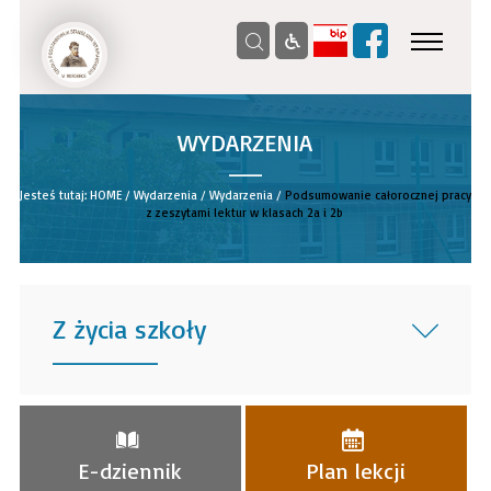
WYDARZENIA
__
Jesteś tutaj:
HOME
/
Wydarzenia
/
Wydarzenia
/
Podsumowanie całorocznej pracy
z zeszytami lektur w klasach 2a i 2b
Z życia szkoły
______
E-dziennik
Plan lekcji