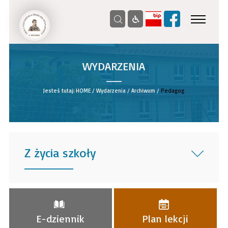
WYDARZENIA
__
Jesteś tutaj:
HOME
/
Wydarzenia
/
Archiwum
/
Pedagog
Z życia szkoły
______
E-dziennik
Plan lekcji