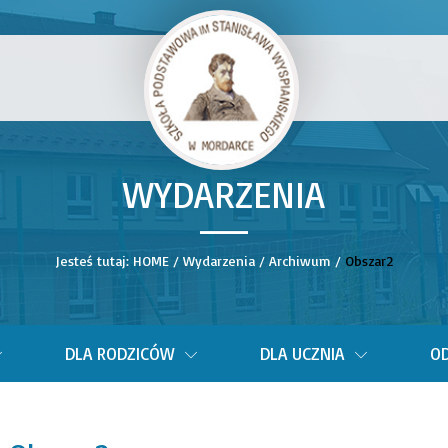
WYDARZENIA
__
Jesteś tutaj:
HOME
/
Wydarzenia
/
Archiwum
/
Obszar2
DLA RODZICÓW
DLA UCZNIA
OD