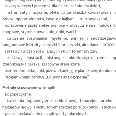
• teksty wierszy i piosenek dla dzieci, baśnie dla dzieci,
• instrumenty muzyczne, płyta cd. ze ścieżką dźwiękową z r
zabaw logorytmicznych, kasety z bajkami – słuchowiskami,
• opracowane przez siebie pomoce – muzyczne jaja, malowanki, 
pongowe, styropianowe kule, rurki, watki,
• ćwiczenia rozwijające myślenie, pamięć i spostrzegaw
tangramowe kształty, patyczki fantastyczki, układanki LOGICO,
• zestawy ćwiczeń rozwijających słuch fonematyczny,
• zestawy ilustracji, historyjek obrazkowych, cienie l
czarodziejska beczka, szacowna stara szafa
• różnorodne układanki, przewlekanki, gry planszowe, domina obr
• Progam komputerowy „Edusensus Logopedia”
Metody stosowane w terapii
:
• Logopedyczne
- ćwiczenia logopedyczne: oddechowe, fonacyjne, artykula
narządów mowy, słuchu fonematycznego autokontroli słuch
- pokaz i wyjaśnianie narządów artykulacyjnych;