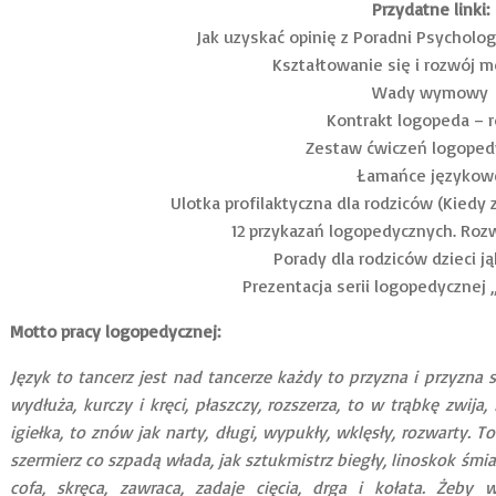
Przydatne linki:
Jak uzyskać opinię z Poradni Psycholo
Kształtowanie się i rozwój 
Wady wymowy
Kontrakt logopeda – r
Zestaw ćwiczeń logoped
Łamańce językow
Ulotka profilaktyczna dla rodziców (Kiedy 
12 przykazań logopedycznych. Ro
Porady dla rodziców dzieci ją
Prezentacja serii logopedycznej
Motto pracy logopedycznej:
Język to tancerz jest nad tancerze każdy to przyzna i przyzna sz
wydłuża, kurczy i kręci, płaszczy, rozszerza, to w trąbkę zwija, r
igiełka, to znów jak narty, długi, wypukły, wklęsły, rozwarty.
szermierz co szpadą włada, jak sztukmistrz biegły, linoskok śm
cofa, skręca, zawraca, zadaje cięcia, drga i kołata. Żeby