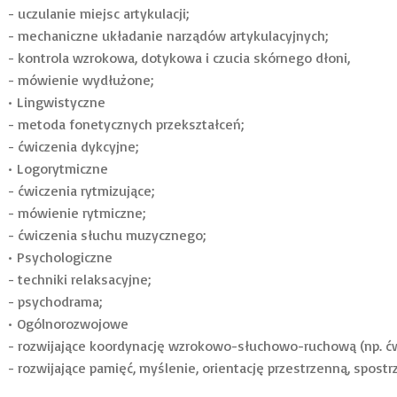
- uczulanie miejsc artykulacji;
- mechaniczne układanie narządów artykulacyjnych;
- kontrola wzrokowa, dotykowa i czucia skórnego dłoni,
- mówienie wydłużone;
• Lingwistyczne
- metoda fonetycznych przekształceń;
- ćwiczenia dykcyjne;
• Logorytmiczne
- ćwiczenia rytmizujące;
- mówienie rytmiczne;
- ćwiczenia słuchu muzycznego;
• Psychologiczne
- techniki relaksacyjne;
- psychodrama;
• Ogólnorozwojowe
- rozwijające koordynację wzrokowo-słuchowo-ruchową (np. ć
- rozwijające pamięć, myślenie, orientację przestrzenną, spost