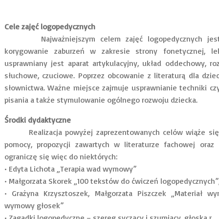
Cele zajęć logopedycznych
Najważniejszym celem zajęć logopedycznych jest ks
korygowanie zaburzeń w zakresie strony fonetycznej, le
usprawniany jest aparat artykulacyjny, układ oddechowy, ro
słuchowe, czuciowe. Poprzez obcowanie z literaturą dla dzi
słownictwa. Ważne miejsce zajmuje usprawnianie techniki cz
pisania a także stymulowanie ogólnego rozwoju dziecka.
Środki dydaktyczne
Realizacja powyżej zaprezentowanych celów wiąże się z
pomocy, propozycji zawartych w literaturze fachowej oraz 
ograniczę się więc do niektórych:
• Edyta Lichota „Terapia wad wymowy”
• Małgorzata Skorek „100 tekstów do ćwiczeń logopedycznych”
• Grażyna Krzysztoszek, Małgorzata Piszczek „Materiał w
wymowy głosek”
• Zagadki logopedyczne – szereg syczący i szumiący, głoska r