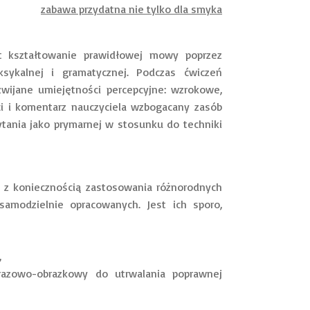
zabawa przydatna nie tylko dla smyka
ztałtowanie prawidłowej mowy poprzez
ksykalnej i gramatycznej. Podczas ćwiczeń
zwijane umiejętności percepcyjne: wzrokowe,
eci i komentarz nauczyciela wzbogacany zasób
ytania jako prymarnej w stosunku do techniki
 koniecznością zastosowania różnorodnych
samodzielnie opracowanych. Jest ich sporo,
,
yrazowo-obrazkowy do utrwalania poprawnej