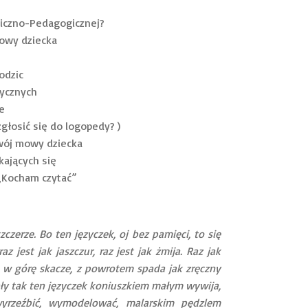
giczno-Pedagogicznej?
mowy dziecka
odzic
ycznych
e
zgłosić się do logopedy? )
zwój mowy dziecka
kających się
 „Kocham czytać”
czerze. Bo ten języczek, oj bez pamięci, to się
az jest jak jaszczur, raz jest jak żmija. Raz jak
 To w górę skacze, z powrotem spada jak zręczny
iały tak ten języczek koniuszkiem małym wywija,
 wyrzeźbić, wymodelować, malarskim pędzlem