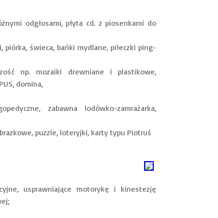
óżnymi odgłosami, płyta cd. z piosenkami do
piórka, świeca, bańki mydlane, piłeczki ping-
czość np. mozaiki drewniane i plastikowe,
 PUS, domina,
ogopedyczne, zabawna lodówko-zamrażarka,
azkowe, puzzle, loteryjki, karty typu Piotruś
cyjne, usprawniające motorykę i kinestezję
owej;