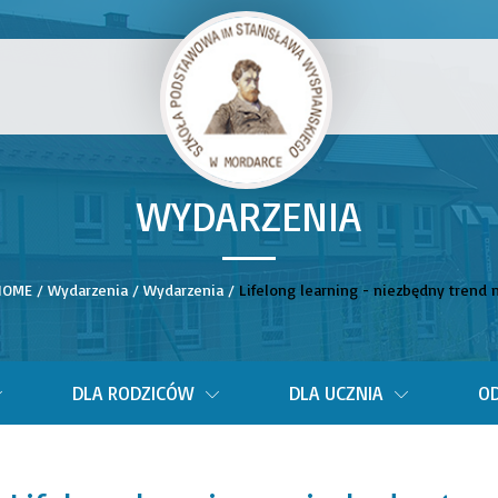
WYDARZENIA
__
HOME
/
Wydarzenia
/
Wydarzenia
/
Lifelong learning - niezbędny trend 
DLA RODZICÓW
DLA UCZNIA
OD