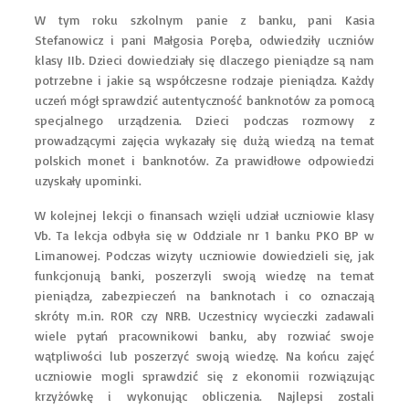
W tym roku szkolnym panie z banku, pani Kasia
Stefanowicz i pani Małgosia Poręba, odwiedziły uczniów
klasy IIb. Dzieci dowiedziały się dlaczego pieniądze są nam
potrzebne i jakie są współczesne rodzaje pieniądza. Każdy
uczeń mógł sprawdzić autentyczność banknotów za pomocą
specjalnego urządzenia. Dzieci podczas rozmowy z
prowadzącymi zajęcia wykazały się dużą wiedzą na temat
polskich monet i banknotów. Za prawidłowe odpowiedzi
uzyskały upominki.
W kolejnej lekcji o finansach wzięli udział uczniowie klasy
Vb. Ta lekcja odbyła się w Oddziale nr 1 banku PKO BP w
Limanowej. Podczas wizyty uczniowie dowiedzieli się, jak
funkcjonują banki, poszerzyli swoją wiedzę na temat
pieniądza, zabezpieczeń na banknotach i co oznaczają
skróty m.in. ROR czy NRB. Uczestnicy wycieczki zadawali
wiele pytań pracownikowi banku, aby rozwiać swoje
wątpliwości lub poszerzyć swoją wiedzę. Na końcu zajęć
uczniowie mogli sprawdzić się z ekonomii rozwiązując
krzyżówkę i wykonując obliczenia. Najlepsi zostali