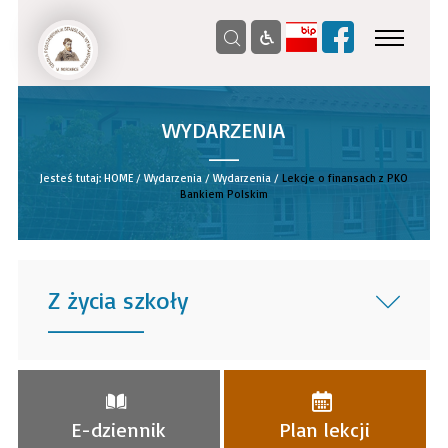
WYDARZENIA
__
Jesteś tutaj:
HOME
/
Wydarzenia
/
Wydarzenia
/
Lekcje o finansach z PKO
Bankiem Polskim
Z życia szkoły
______
E-dziennik
Plan lekcji