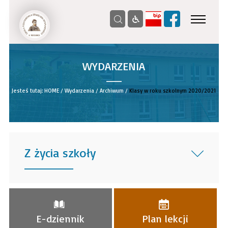
WYDARZENIA
__
Jesteś tutaj:
HOME
/
Wydarzenia
/
Archiwum
/
Klasy w roku szkolnym 2020/2021
Z życia szkoły
______
E-dziennik
Plan lekcji