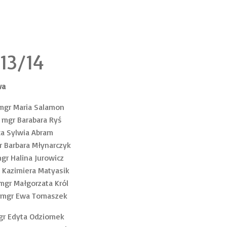
13/14
wa
 mgr Maria Salamon
 mgr Barabara Ryś
ca Sylwia Abram
r Barbara Młynarczyk
gr Halina Jurowicz
r Kazimiera Matyasik
mgr Małgorzata Król
a mgr Ewa Tomaszek
gr Edyta Odziomek