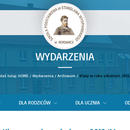
WYDARZENIA
__
steś tutaj:
HOME
/
Wydarzenia
/
Archiwum
/
Klasy w roku szkolnym 2013
DLA RODZICÓW
DLA UCZNIA
OD