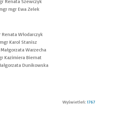
gr Renata Szewczyk
 mgr mgr Ewa Zelek
r Renata Włodarczyk
mgr Karol Stanisz
r Małgorzata Warzecha
r Kazimiera Biernat
 Małgorzata Dunikowska
Wyświetleń:
1767