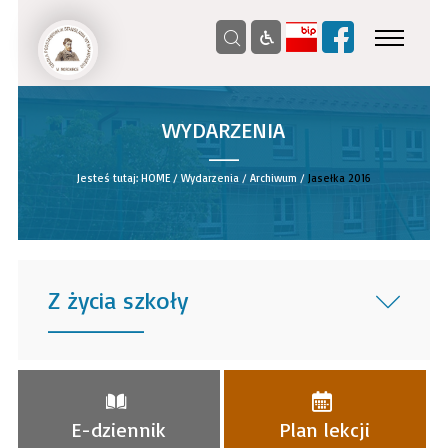
WYDARZENIA
__
Jesteś tutaj:
HOME
/
Wydarzenia
/
Archiwum
/
Jasełka 2016
Z życia szkoły
______
E-dziennik
Plan lekcji