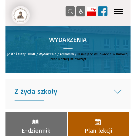
WYDARZENIA
__
Jesteś tutaj:
HOME
/
Wydarzenia
/
Archiwum
/
III miejsce w Powiecie w Halowej
Piłce Nożnej Dziewcząt!
Z życia szkoły
______
E-dziennik
Plan lekcji