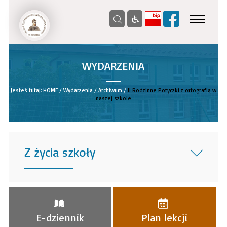
WYDARZENIA
__
Jesteś tutaj:
HOME
/
Wydarzenia
/
Archiwum
/
II Rodzinne Potyczki z ortografią w
naszej szkole
Z życia szkoły
______
E-dziennik
Plan lekcji