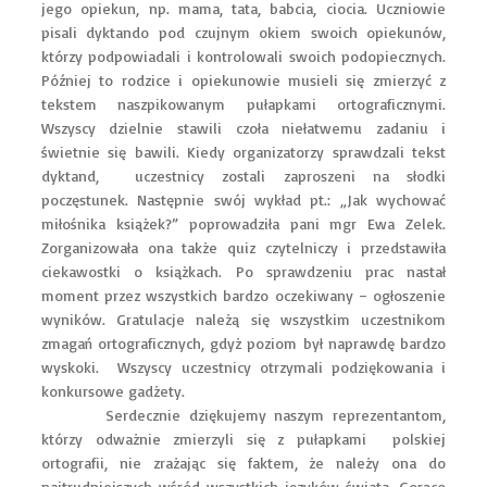
jego opiekun, np. mama, tata, babcia, ciocia. Uczniowie
pisali dyktando pod czujnym okiem swoich opiekunów,
którzy podpowiadali i kontrolowali swoich podopiecznych.
Później to rodzice i opiekunowie musieli się zmierzyć z
tekstem naszpikowanym pułapkami ortograficznymi.
Wszyscy dzielnie stawili czoła niełatwemu zadaniu i
świetnie się bawili. Kiedy organizatorzy sprawdzali tekst
dyktand, uczestnicy zostali zaproszeni na słodki
poczęstunek. Następnie swój wykład pt.: „Jak wychować
miłośnika książek?” poprowadziła pani mgr Ewa Zelek.
Zorganizowała ona także quiz czytelniczy i przedstawiła
ciekawostki o książkach. Po sprawdzeniu prac nastał
moment przez wszystkich bardzo oczekiwany – ogłoszenie
wyników. Gratulacje należą się wszystkim uczestnikom
zmagań ortograficznych, gdyż poziom był naprawdę bardzo
wyskoki. Wszyscy uczestnicy otrzymali podziękowania i
konkursowe gadżety.
Serdecznie dziękujemy naszym reprezentantom,
którzy odważnie zmierzyli się z pułapkami polskiej
ortografii, nie zrażając się faktem, że należy ona do
najtrudniejszych wśród wszystkich języków świata. Gorąco