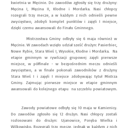
kwietnia w Męcinie. Do zawodów zgłosiły się trzy drużyny:
Męcina I, Męcina II, Kłodne i Mordarka. Nasi chłopcy
rozegrali trzy mecze, a w każdym z nich odnieśli pewne
zwycięstwo, zdobyli komplet punktów i zajęli I miejsce,
dzięki czemu awansowali do Finału Gminnego.
Mistrzostwa Gminy odbyły się 6 maja również w
Męcinie. W zawodach wzięło udział sześć drużyn: Pasierbiec,
Nowe Rybie, Stara Wieś I, Wysokie, Kłodne i Mordarka. Na
etapie gminnym w rywlizacji grupowej zajęli pierwsze
miejsce, w półfinale - w bezpośrednim meczu odnieśli
zwycięstwo, a w finale pokonali zawodników z drużyny
Stara Wieś I i zajęli I miejsce zdobywając tytuł Mistrza
Gminy. Zajmując pierwsze miejsce w etapie gminnym
awansowali do kolejnego etapu na szczeblu powiatowym.
Zawody powiatowe odbyły się 10 maja w Kamienicy.
Do zawodów zgłosiło się 12 drużyn. Nasi chłopcy zostali
rozlosowani do drużyn: Ujanowice, Poręba Wielka i
Wilkowisko. Rozegrali trzy mecze, jednak w każdym z nich