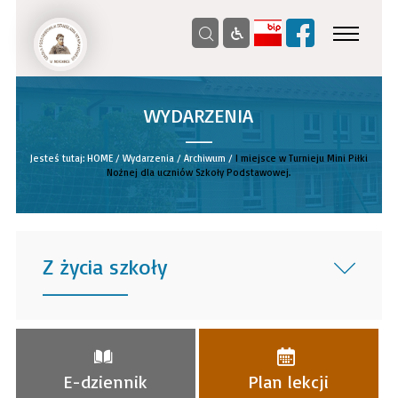
WYDARZENIA
__
Jesteś tutaj:
HOME
/
Wydarzenia
/
Archiwum
/
I miejsce w Turnieju Mini Piłki
Nożnej dla uczniów Szkoły Podstawowej.
Z życia szkoły
______
E-dziennik
Plan lekcji