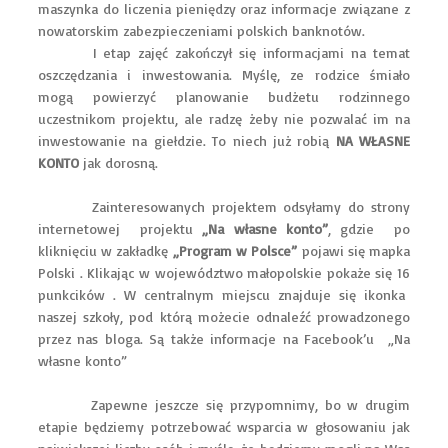
maszynka do liczenia pieniędzy oraz informacje związane z
nowatorskim zabezpieczeniami polskich banknotów.
I etap zajęć zakończył się informacjami na temat
oszczędzania i inwestowania. Myślę, ze rodzice śmiało
mogą powierzyć planowanie budżetu rodzinnego
uczestnikom projektu, ale radzę żeby nie pozwalać im na
inwestowanie na giełdzie. To niech już robią
NA WŁASNE
KONTO
jak dorosną.
Zainteresowanych projektem odsyłamy do strony
internetowej projektu
„Na własne konto”
, gdzie po
kliknięciu w zakładkę
„Program w Polsce”
pojawi się mapka
Polski . Klikając w województwo małopolskie pokaże się 16
punkcików . W centralnym miejscu znajduje się ikonka
naszej szkoły, pod którą możecie odnaleźć prowadzonego
przez nas bloga. Są także informacje na Facebook’u „Na
własne konto”
Zapewne jeszcze się przypomnimy, bo w drugim
etapie będziemy potrzebować wsparcia w głosowaniu jak