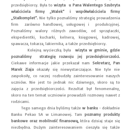
przedsiębiorcy. Była to
wizyta u Pana Walentego Szubryta
właściciela firmy „Walek” i współwłaściciela firmy
„Stalkomplet”.
Nie tylko poznaliśmy strategię prowadzenia
firm zarówno handlowej, usługowej i produkcyjnej.
Poznaliśmy walory różnych zawodów, od sprzątaczki,
ekspedientki, kucharki, kelnera, księgowej, kadrowej,
spawacza, tokarza, lakiernika, a także przedsiębiorcy.
Kolejną wycieczką była
wizyta w gminie, gdzie
poznaliśmy strategię rozwoju jej przedsiębiorczości.
Ciekawe informacje jakie przekazał nam
Sekretarz, Pan
Marek Ziaja
okazały się niewystarczające. Nie tyle nie
zaspokoiły, co raczej rozbudziły zainteresowanie naszych
uczniów. Nie jest to jednak nic dziwnego, skoro są to
zajęcia z przedsiębiorczości. Rezultat był fenomenalny,
skoro na ten temat uczniowie prowadzili rozmowy nawet z
rodzicami.
Tego samego dnia byliśmy także
w banku
- dokładnie
Banku Pekao SA w Limanowej. Tam
poznamy produkty
bankowe oraz mobilność finansową,
która dzisiaj staje się
niezbędna. Dużym zainteresowaniem cieszyła się także