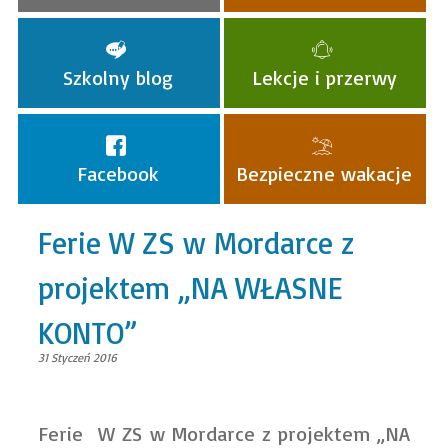
Szkolny blog
Lekcje i przerwy
Facebook
Bezpieczne wakacje
Ferie W ZS w Mordarce z
projektem „NA WŁASNE
KONTO”
31 Styczeń 2016
Ferie W ZS w Mordarce z projektem „NA