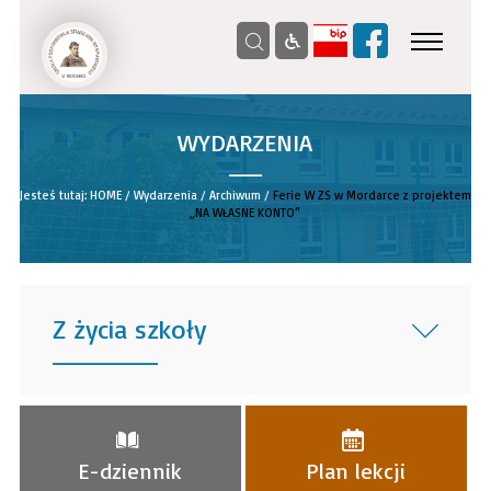
WYDARZENIA
__
Jesteś tutaj:
HOME
/
Wydarzenia
/
Archiwum
/
Ferie W ZS w Mordarce z projektem
„NA WŁASNE KONTO”
Z życia szkoły
______
E-dziennik
Plan lekcji