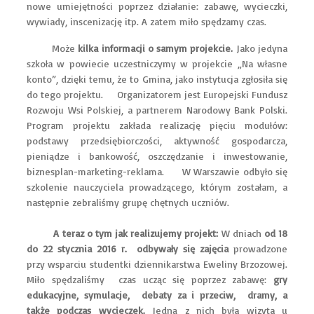
nowe umiejętności poprzez działanie: zabawę, wycieczki,
wywiady, inscenizację itp. A zatem miło spędzamy czas.
Może
kilka informacji o samym projekcie.
Jako jedyna
szkoła w powiecie uczestniczymy w projekcie „Na własne
konto”, dzięki temu, że to Gmina, jako instytucja zgłosiła się
do tego projektu. Organizatorem jest Europejski Fundusz
Rozwoju Wsi Polskiej, a partnerem Narodowy Bank Polski.
Program projektu zakłada realizację pięciu modułów:
podstawy przedsiębiorczości, aktywność gospodarcza,
pieniądze i bankowość, oszczędzanie i inwestowanie,
biznesplan-marketing-reklama. W Warszawie odbyło się
szkolenie nauczyciela prowadzącego, którym zostałam, a
następnie zebraliśmy grupę chętnych uczniów.
A teraz o tym jak realizujemy projekt:
W dniach
od 18
do 22 stycznia 2016 r. odbywały się zajęcia
prowadzone
przy wsparciu studentki dziennikarstwa Eweliny Brzozowej.
Miło spędzaliśmy czas ucząc się poprzez zabawę:
gry
edukacyjne, symulacje, debaty za i przeciw, dramy, a
także podczas wycieczek.
Jedną z nich była wizyta u