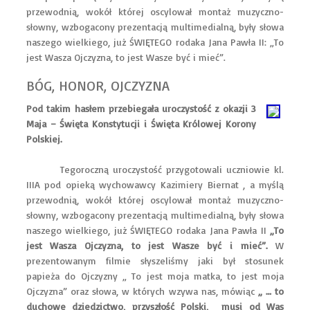
przewodnią, wokół której oscylował montaż muzyczno-
słowny, wzbogacony prezentacją multimedialną, były słowa
naszego wielkiego, już ŚWIĘTEGO rodaka Jana Pawła II: „To
jest Wasza Ojczyzna, to jest Wasze być i mieć”.
BÓG, HONOR, OJCZYZNA
Pod takim hasłem przebiegała uroczystość z okazji 3
Maja – Święta Konstytucji i Święta Królowej Korony
Polskiej.
Tegoroczną uroczystość przygotowali uczniowie kl.
IIIA pod opieką wychowawcy Kazimiery Biernat , a myślą
przewodnią, wokół której oscylował montaż muzyczno-
słowny, wzbogacony prezentacją multimedialną, były słowa
naszego wielkiego, już ŚWIĘTEGO rodaka Jana Pawła II
„To
jest Wasza Ojczyzna, to jest Wasze być i mieć”.
W
prezentowanym filmie słyszeliśmy jaki był stosunek
papieża do Ojczyzny „ To jest moja matka, to jest moja
Ojczyzna” oraz słowa, w których wzywa nas, mówiąc
„ … to
duchowe dziedzictwo, przyszłość Polski, musi od Was