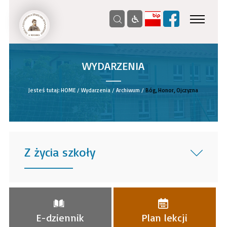
WYDARZENIA
__
Jesteś tutaj:
HOME
/
Wydarzenia
/
Archiwum
/
Bóg, Honor, Ojczyzna
Z życia szkoły
______
E-dziennik
Plan lekcji