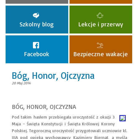
Szkolny blog
Lekcje i przerwy
Facebook
Bezpieczne wakacje
Bóg, Honor, Ojczyzna
20 Maj 2014
BÓG, HONOR, OJCZYZNA
Pod takim hasłem przebiegała uroczystość z okazji 3
Maja – Święta Konstytucji i Święta Królowej Korony
Polskiej. Tegoroczną uroczystość przygotowali uczniowie kl.
IIIA pod opieką wychowawcy Kazimiery Biernat, a myślą