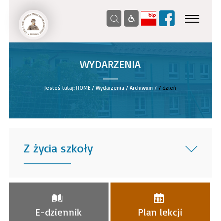
WYDARZENIA
__
Jesteś tutaj:
HOME
/
Wydarzenia
/
Archiwum
/
7 dzień
Z życia szkoły
______
E-dziennik
Plan lekcji