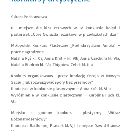
Szkoła Podstawowa
II miejsce dla klas zerowych w IV konkursie kolęd i
pastorałek „Gore Gwiazda Jezuskowi w przedszkolach dziś”
Małopolski Konkurs Plastyczny „Pod skrzydłami Anioła” –
prace nagrodzone
Natalia Ryś kl. 0a, Anna Król – kl. VIb, Anna Czachura kl. VIa,
Natalia Biedroń kl. IVa, Zbigniew Zelek kl. IIIa
Konkurs organizowany przez fundację Ostoja w Nowym
Sączu „Jak rozwiązywać spory bez przemocy”
II miejsce w konkursie plastycznym – Anna Król kl. VI b
Wyróżnienie w konkursie plastycznym – Karolina Puch kl.
VIb
Miejsko – gminny konkurs plastyczny „Witraż
Bożonarodzeniowy”
II miejsce Bartłomiej Ptaszek kl. V, III miejsce Dawid Stanisz