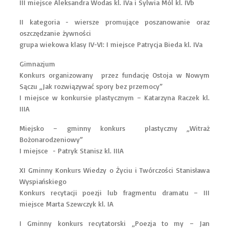
III miejsce Aleksandra Wodas kl. IVa i Sylwia Mól kl. IVb
II kategoria - wiersze promujące poszanowanie oraz
oszczędzanie żywności
grupa wiekowa klasy IV-VI: I miejsce Patrycja Bieda kl. IVa
Gimnazjum
Konkurs organizowany przez fundację Ostoja w Nowym
Sączu „Jak rozwiązywać spory bez przemocy”
I miejsce w konkursie plastycznym – Katarzyna Raczek kl.
IIIA
Miejsko – gminny konkurs plastyczny „Witraż
Bożonarodzeniowy”
I miejsce - Patryk Stanisz kl. IIIA
XI Gminny Konkurs Wiedzy o Życiu i Twórczości Stanisława
Wyspiańskiego
Konkurs recytacji poezji lub fragmentu dramatu – III
miejsce Marta Szewczyk kl. IA
I Gminny konkurs recytatorski „Poezja to my – Jan