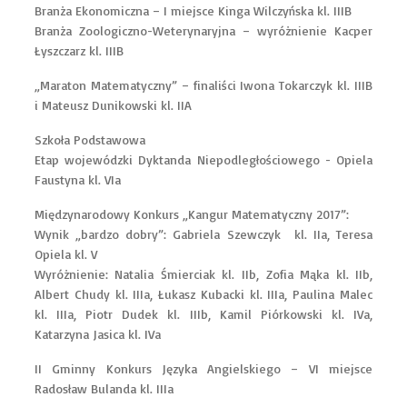
Branża Ekonomiczna – I miejsce Kinga Wilczyńska kl. IIIB
Branża Zoologiczno-Weterynaryjna – wyróżnienie Kacper
Łyszczarz kl. IIIB
„Maraton Matematyczny” – finaliści Iwona Tokarczyk kl. IIIB
i Mateusz Dunikowski kl. IIA
Szkoła Podstawowa
Etap wojewódzki Dyktanda Niepodległościowego - Opiela
Faustyna kl. VIa
Międzynarodowy Konkurs „Kangur Matematyczny 2017”:
Wynik „bardzo dobry”: Gabriela Szewczyk kl. IIa, Teresa
Opiela kl. V
Wyróżnienie: Natalia Śmierciak kl. IIb, Zofia Mąka kl. IIb,
Albert Chudy kl. IIIa, Łukasz Kubacki kl. IIIa, Paulina Malec
kl. IIIa, Piotr Dudek kl. IIIb, Kamil Piórkowski kl. IVa,
Katarzyna Jasica kl. IVa
II Gminny Konkurs Języka Angielskiego – VI miejsce
Radosław Bulanda kl. IIIa