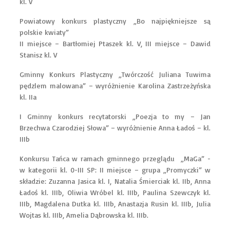
kl. V
Powiatowy konkurs plastyczny „Bo najpiękniejsze są
polskie kwiaty”
II miejsce – Bartłomiej Ptaszek kl. V, III miejsce – Dawid
Stanisz kl. V
Gminny Konkurs Plastyczny „Twórczość Juliana Tuwima
pędzlem malowana” – wyróżnienie Karolina Zastrzeżyńska
kl. IIa
I Gminny konkurs recytatorski „Poezja to my – Jan
Brzechwa Czarodziej Słowa” – wyróżnienie Anna Ładoś – kl.
IIIb
Konkursu Tańca w ramach gminnego przeglądu „MaGa” -
w kategorii kl. 0-III SP: II miejsce – grupa „Promyczki” w
składzie: Zuzanna Jasica kl. I, Natalia Śmierciak kl. IIb, Anna
Ładoś kl. IIIb, Oliwia Wróbel kl. IIIb, Paulina Szewczyk kl.
IIIb, Magdalena Dutka kl. IIIb, Anastazja Rusin kl. IIIb, Julia
Wojtas kl. IIIb, Amelia Dąbrowska kl. IIIb.