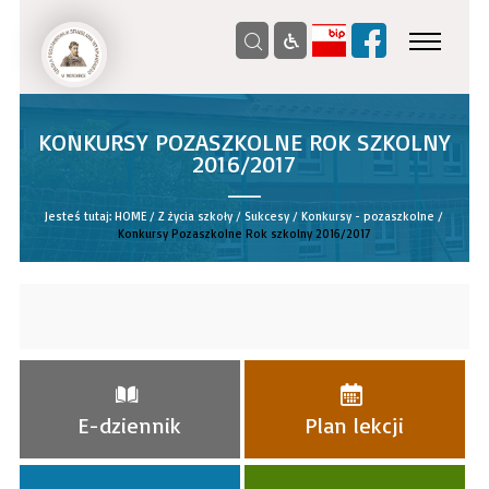
KONKURSY POZASZKOLNE ROK SZKOLNY
2016/2017
__
Jesteś tutaj:
HOME
/
Z życia szkoły
/
Sukcesy
/
Konkursy - pozaszkolne
/
Konkursy Pozaszkolne Rok szkolny 2016/2017
E-dziennik
Plan lekcji