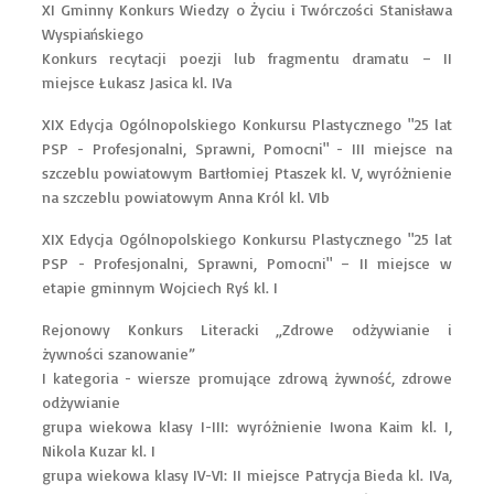
XI Gminny Konkurs Wiedzy o Życiu i Twórczości Stanisława
Wyspiańskiego
Konkurs recytacji poezji lub fragmentu dramatu – II
miejsce Łukasz Jasica kl. IVa
XIX Edycja Ogólnopolskiego Konkursu Plastycznego "25 lat
PSP - Profesjonalni, Sprawni, Pomocni" - III miejsce na
szczeblu powiatowym Bartłomiej Ptaszek kl. V, wyróżnienie
na szczeblu powiatowym Anna Król kl. VIb
XIX Edycja Ogólnopolskiego Konkursu Plastycznego "25 lat
PSP - Profesjonalni, Sprawni, Pomocni" – II miejsce w
etapie gminnym Wojciech Ryś kl. I
Rejonowy Konkurs Literacki „Zdrowe odżywianie i
żywności szanowanie”
I kategoria - wiersze promujące zdrową żywność, zdrowe
odżywianie
grupa wiekowa klasy I-III: wyróżnienie Iwona Kaim kl. I,
Nikola Kuzar kl. I
grupa wiekowa klasy IV-VI: II miejsce Patrycja Bieda kl. IVa,