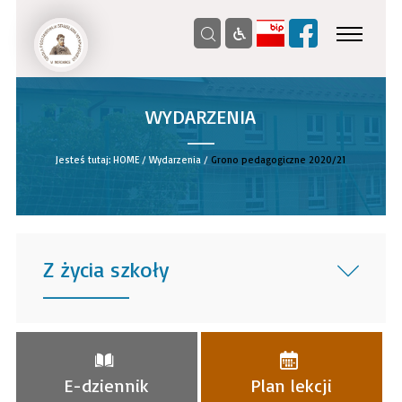
WYDARZENIA
__
Jesteś tutaj:
HOME
/
Wydarzenia
/
Grono pedagogiczne 2020/21
Z życia szkoły
______
E-dziennik
Plan lekcji