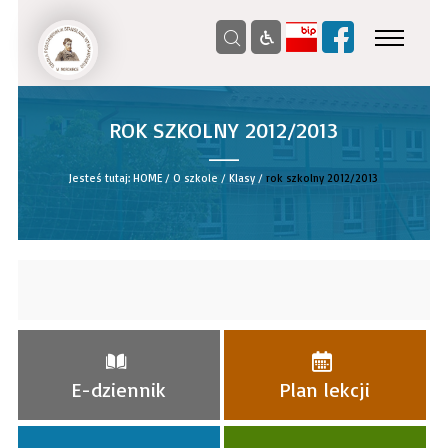
ROK SZKOLNY 2012/2013
__
Jesteś tutaj:
HOME
/
O szkole
/
Klasy
/
rok szkolny 2012/2013
E-dziennik
Plan lekcji